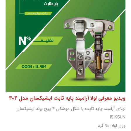
ویدیو معرفی لولا آرامبند پایه ثابت ایشیکسان مدل 404
لولای آرامبند پایه ثابت با شکل موشکی ۴ پیچ برند ایشیکسان
ISIKSUN
وزن لولا: ۹۰ گرم